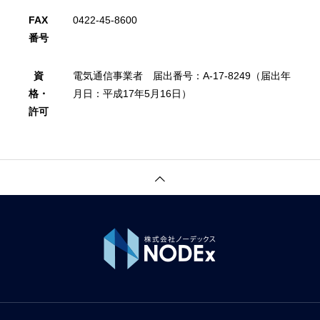
FAX
0422-45-8600
番号
資
電気通信事業者 届出番号：
A-17-8249
（届出年
格・
月日：平成
17
年
5
月
16
日）
許可